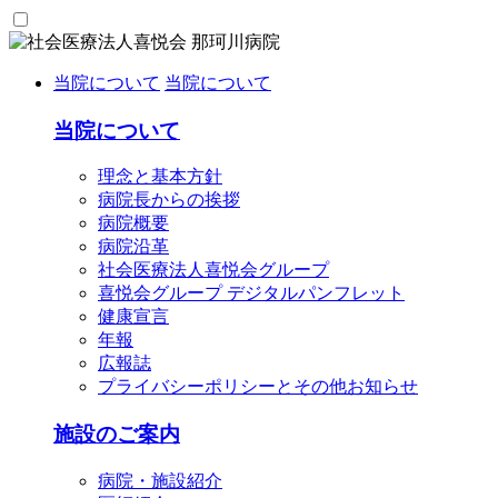
当院について
当院について
当院について
理念と基本方針
病院長からの挨拶
病院概要
病院沿革
社会医療法人喜悦会グループ
喜悦会グループ デジタルパンフレット
健康宣言
年報
広報誌
プライバシーポリシーとその他お知らせ
施設のご案内
病院・施設紹介