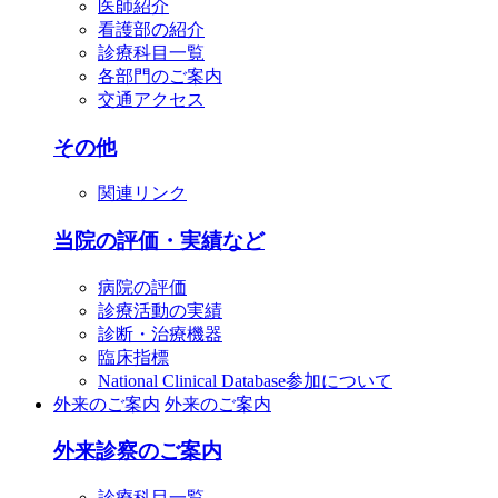
医師紹介
看護部の紹介
診療科目一覧
各部門のご案内
交通アクセス
その他
関連リンク
当院の評価・実績など
病院の評価
診療活動の実績
診断・治療機器
臨床指標
National Clinical Database参加について
外来のご案内
外来のご案内
外来診察のご案内
診療科目一覧