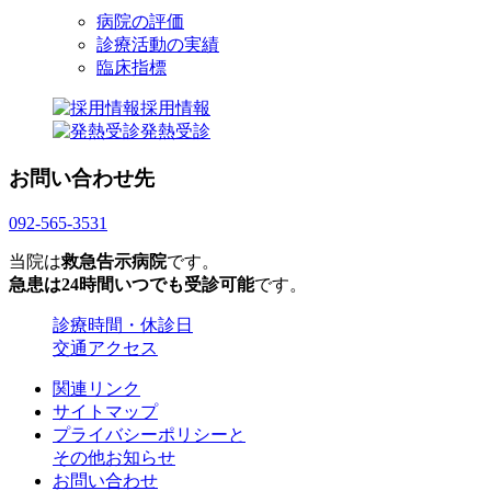
病院の評価
診療活動の実績
臨床指標
採用情報
発熱受診
お問い合わせ先
092-565-3531
当院は
救急告示病院
です。
急患は24時間いつでも受診可能
です。
診療時間・休診日
交通アクセス
関連リンク
サイトマップ
プライバシーポリシーと
その他お知らせ
お問い合わせ