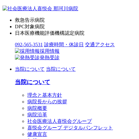
救急告示病院
DPC対象病院
日本医療機能評価機構認定病院
092-565-3531
診療時間・休診日
交通アクセス
採用情報
発熱受診
当院について
当院について
当院について
理念と基本方針
病院長からの挨拶
病院概要
病院沿革
社会医療法人喜悦会グループ
喜悦会グループ デジタルパンフレット
健康宣言