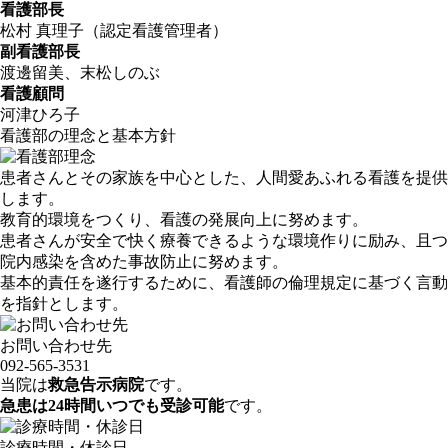
看護部長
松村 真理子（認定看護管理者）
副看護部長
渡邊留美、末松しのぶ
看護顧問
河津ひろ子
看護部の理念と基本方針
患者さんとその家族を中心とした、人間愛あふれる看護を提供
します。
教育的環境をつくり、看護の発展向上に努めます。
患者さんが安全で快く療養できるような環境作りに励み、且つ
院内感染を含めた事故防止に努めます。
基本的責任を遂行するために、看護師の倫理規定に基づく言動
を指針とします。
お問い合わせ先
092-565-3531
当院は
救急告示病院
です。
急患は24時間いつでも受診可能
です。
診療時間・休診日