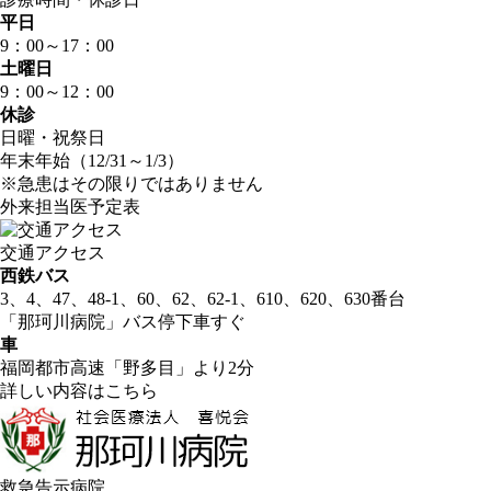
平日
9：00～
17：00
土曜日
9：00～
12：00
休診
日曜・祝祭日
年末年始（12/31～1/3）
※急患はその限りではありません
外来担当医予定表
交通アクセス
西鉄バス
3、4、47、48-1、60、62、62-1、610、620、630番台
「那珂川病院」バス停
下車すぐ
車
福岡都市高速「野多目」より2分
詳しい内容はこちら
救急告示病院